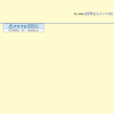
by
men
[
日常
]
[
コメント(0)